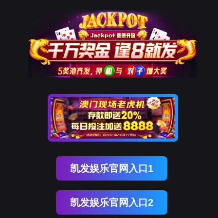
凯发娱乐官网入口1
凯发娱乐官网入口2