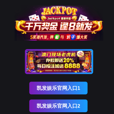
凯发娱乐官网入口1
凯发娱乐官网入口2