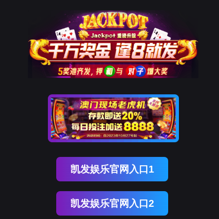
凯发娱乐官网入口1
凯发娱乐官网入口2