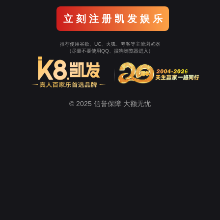
立 刻 注 册 凯 发 娱 乐
推荐使用谷歌、UC、火狐、夸客等主流浏览器
（尽量不要使用QQ、搜狗浏览器进入）
© 2025 信誉保障 大额无忧