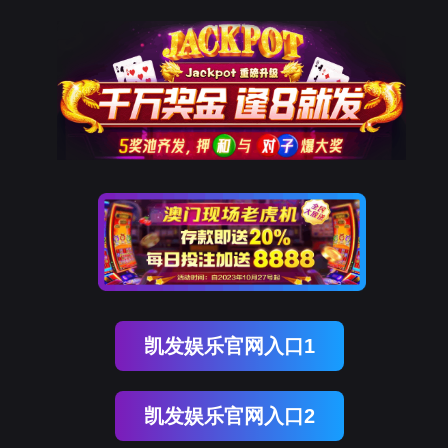
凯发娱乐官网入口1
凯发娱乐官网入口2