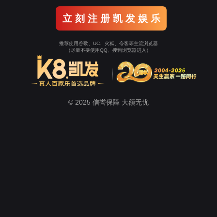
立 刻 注 册 凯 发 娱 乐
推荐使用谷歌、UC、火狐、夸客等主流浏览器
（尽量不要使用QQ、搜狗浏览器进入）
© 2025 信誉保障 大额无忧