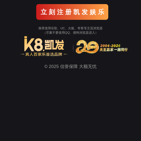
立 刻 注 册 凯 发 娱 乐
推荐使用谷歌、UC、火狐、夸客等主流浏览器
（尽量不要使用QQ、搜狗浏览器进入）
© 2025 信誉保障 大额无忧